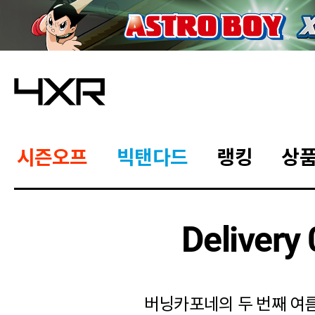
시즌오프
빅탠다드
랭킹
상
Delivery
버닝카포네의 두 번째 여