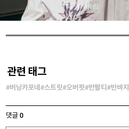
째 딜리버리
관련 태그
#버닝카포네
#스트릿
#오버핏
#반팔티
#반바
댓글
0