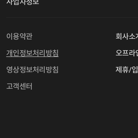
사업자정보
대표
손일락,고윤수
상호
(주)티그린
사업자등록번호
201-86-19106
이용약관
회사소
통신판매업
2011-서울중구-0149
개인정보처리방침
오프라
전자우편
4xrcompany@naver.com
영상정보처리방침
제휴/
주소
서울특별시 중구 다산로14길 12 (신당
호스팅사업자
(주)이퀴닉스
고객센터