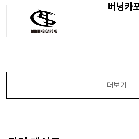
버닝카포네
더보기