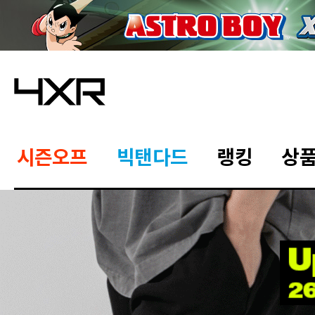
시즌오프
빅탠다드
랭킹
상