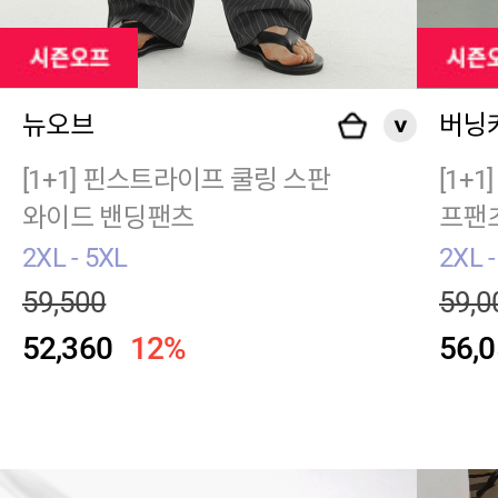
뉴오브
버닝
[1+1] 핀스트라이프 쿨링 스판
[1+
와이드 밴딩팬츠
프팬
2XL - 5XL
2XL -
59,500
59,0
52,360
12%
56,