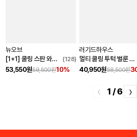
뉴오브
러기드하우스
[1+1] 쿨링 스판 와이드 밴딩 데님팬츠
멀티 쿨링 투턱 벌룬 밴딩 팬츠 블랙
(128)
53,550원
10%
40,950원
3
59,500원
58,500원
‹
›
1 / 6