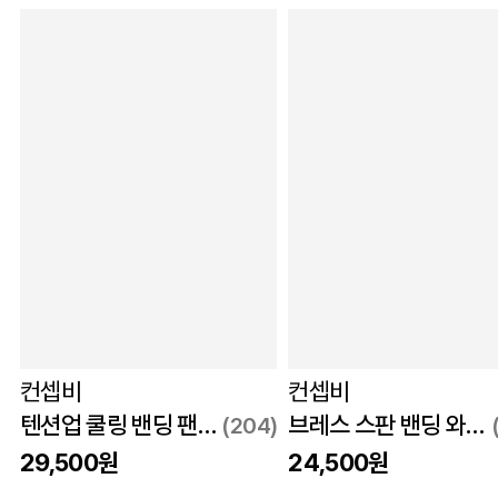
컨셉비
컨셉비
텐션업 쿨링 밴딩 팬츠 블랙
브레스 스판 밴딩 와이드 팬츠 블랙
(204)
29,500원
24,500원