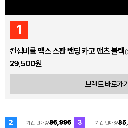
1
컨셉비
쿨 맥스 스판 밴딩 카고 팬츠 블랙
(
29,500원
브랜드 바로가
2
3
86,996
85
기간 판매량
기간 판매량