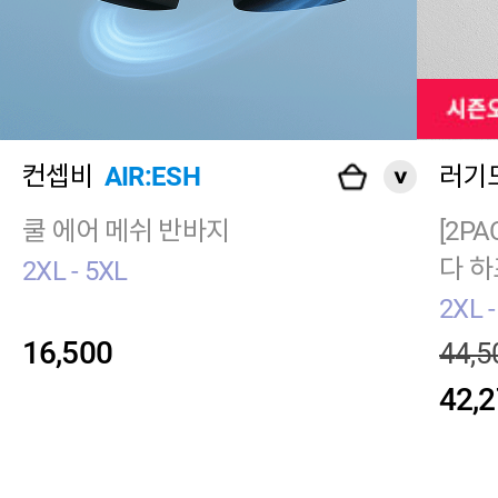
컨셉비
AIR:ESH
러기
쿨 에어 메쉬 반바지
[2P
다 하
2XL - 5XL
2XL -
16,500
44,5
42,