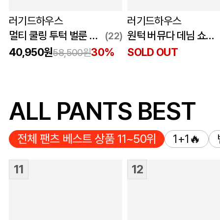
러기드하우스
러기드하우스
멀티 쿨링 투턱 벌룬 밴딩 팬츠 블랙
원턱 버뮤다 데님 쇼츠 연청
(22)
40,950원
30%
SOLD OUT
58,500원
ALL PANTS BEST
전체 팬츠 베스트 상품 11~50위
1+1🔥
11
12