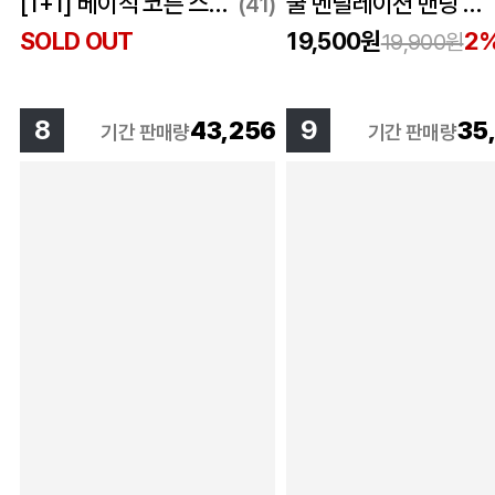
[1+1] 베이직 코튼 스판 하프 팬츠 5컬러
쿨 벤틸레이션 밴딩 반바지 블랙
(41)
SOLD OUT
19,500원
2
19,900원
8
9
43,256
35
기간 판매량
기간 판매량