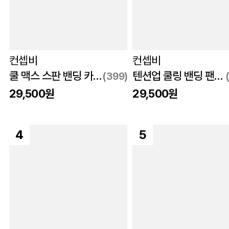
컨셉비
컨셉비
쿨 맥스 스판 밴딩 카고 팬츠 블랙
텐션업 쿨링 밴딩 팬츠 블랙
(399)
29,500원
29,500원
4
5