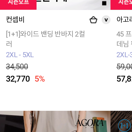
컨셉비
아고라
[1+1]와이드 밴딩 반바지 2컬
45 
러
데님 
2XL - 5XL
2XL-
34,500
59,0
32,770
5%
57,