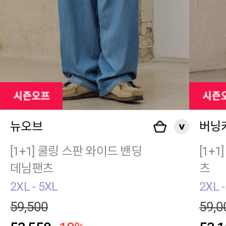
뉴오브
버닝
[1+1] 쿨링 스판 와이드 밴딩
[1+
데님팬츠
츠
2XL - 5XL
2XL -
59,500
59,0