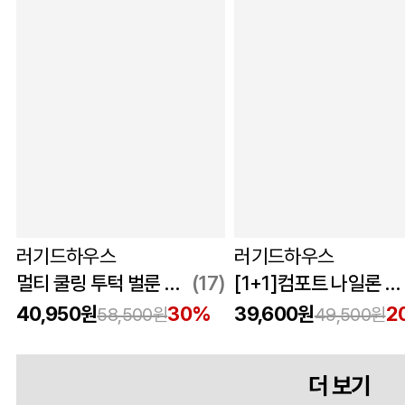
러기드하우스
러기드하우스
멀티 쿨링 투턱 벌룬 밴딩 팬츠 그레이쉬베이지
(17)
[1+1]컴포트 나일론 이지 밴딩 쇼츠
40,950원
30%
39,600원
2
58,500원
49,500원
더 보기