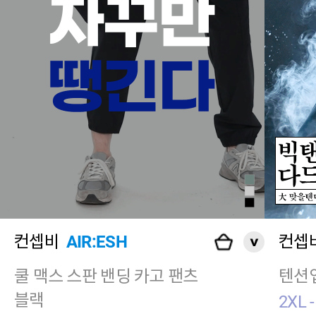
컨셉비
AIR:ESH
컨셉
쿨 맥스 스판 밴딩 카고 팬츠
텐션업
블랙
2XL -