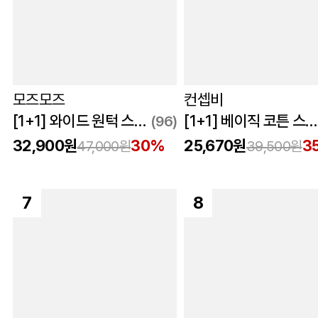
모즈모즈
컨셉비
[1+1] 와이드 원턱 스웨트 쇼츠 세트
[1+1] 베이직 코튼 스판 하프 팬츠 5컬러
(96)
32,900원
30%
25,670원
3
47,000원
39,500원
7
8