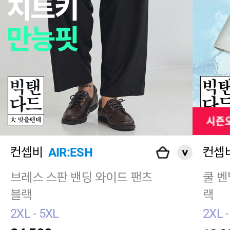
컨셉비
AIR:ESH
컨셉
브레스 스판 밴딩 와이드 팬츠
쿨 벤
블랙
랙
2XL - 5XL
2XL -