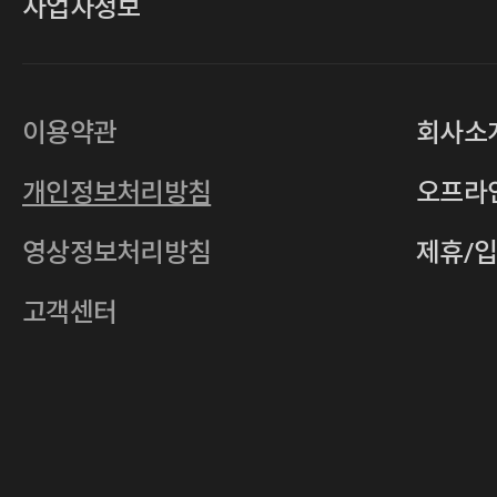
사업자정보
대표
손일락,고윤수
상호
(주)티그린
사업자등록번호
201-86-19106
이용약관
회사소
통신판매업
2011-서울중구-0149
개인정보처리방침
오프라
전자우편
4xrcompany@naver.com
영상정보처리방침
제휴/
주소
서울특별시 중구 다산로14길 12 (신당
호스팅사업자
(주)이퀴닉스
고객센터