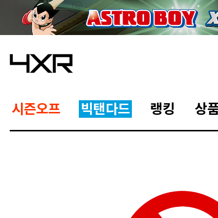
시즌오프
빅탠다드
랭킹
상