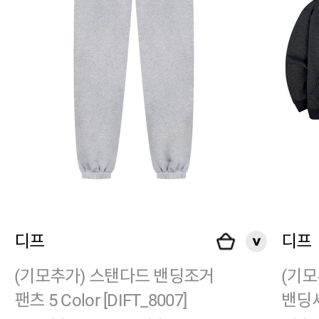
디프
디프
(기모추가) 스탠다드 밴딩조거
(기모
팬츠 5 Color [DIFT_8007]
밴딩세트