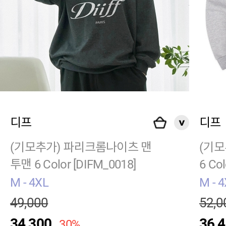
디프
디프
(기모추가) 파리크롬나이츠 맨
(기모
투맨 6 Color [DIFM_0018]
6 Col
M - 4XL
M - 
49,000
52,0
34,300
36,
30%