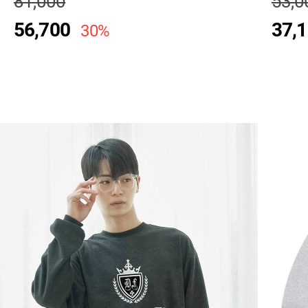
81,000
53,0
56,700
37,
30%