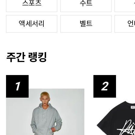
스포츠
수트
액세서리
벨트
언
주간 랭킹
1
2