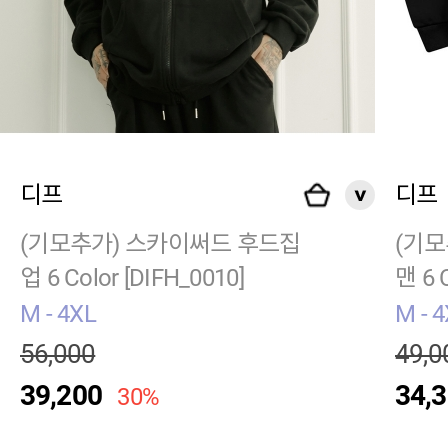
디프
디프
(기모추가) 스카이써드 후드집
(기모
업 6 Color [DIFH_0010]
맨 6 
M - 4XL
M - 
56,000
49,0
39,200
34,
30%