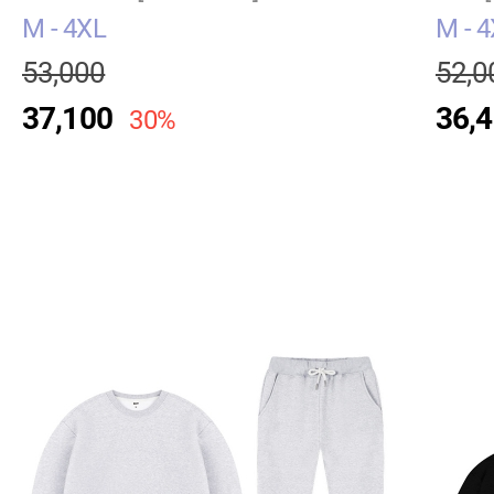
M - 4XL
M - 
53,000
52,0
37,100
36,
30%