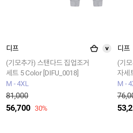
디프
디프
(기모추가) 스탠다드 집업조거
(기모
세트 5 Color [DIFU_0018]
자세트 
M - 4XL
M - 
81,000
76,0
56,700
53,
30%