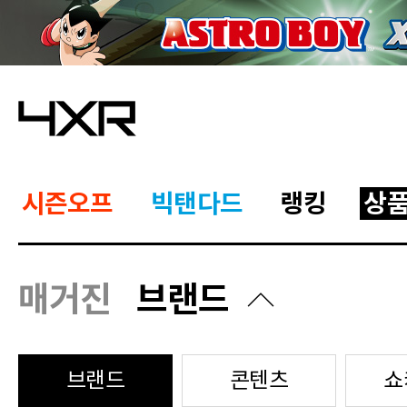
시즌오프
빅탠다드
랭킹
상
매거진
브랜드
브랜드
콘텐츠
쇼