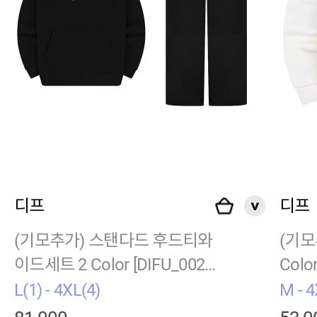
디프
디프
(기모추가) 스탠다드 후드티와
(기모
이드세트 2 Color [DIFU_002
Colo
3]
L(1) - 4XL(4)
M - 