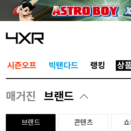
시즌오프
빅탠다드
랭킹
상
매거진
브랜드
브랜드
콘텐츠
쇼