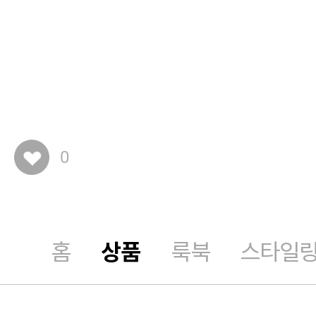
0
홈
상품
룩북
스타일