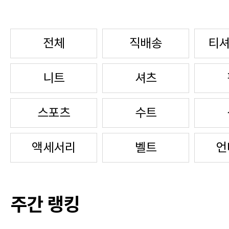
전체
직배송
티셔
니트
셔츠
스포츠
수트
액세서리
벨트
언
주간 랭킹