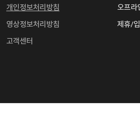
통신판매업
2011-서울중구-0149
개인정보처리방침
오프라
전자우편
4xrcompany@naver.com
영상정보처리방침
제휴/
주소
서울특별시 중구 다산로14길 12 (신당
호스팅사업자
(주)이퀴닉스
고객센터