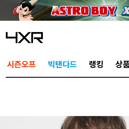
시즌오프
빅탠다드
랭킹
상