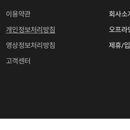
대표
손일락,고윤수
상호
(주)티그린
사업자등록번호
201-86-19106
이용약관
회사소
통신판매업
2011-서울중구-0149
개인정보처리방침
오프라
전자우편
4xrcompany@naver.com
영상정보처리방침
제휴/
주소
서울특별시 중구 다산로14길 12 (신당
호스팅사업자
(주)이퀴닉스
고객센터