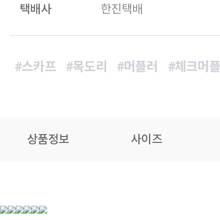
택배사
한진택배
#스카프
#목도리
#머플러
#체크머
상품정보
사이즈