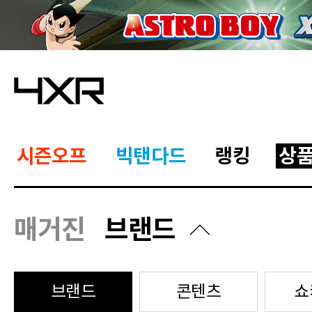
시즌오프
빅탠다드
랭킹
상
매거진
브랜드
브랜드
콘텐츠
쇼