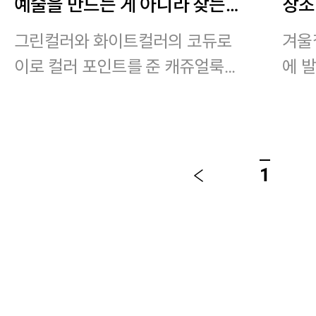
예술을 만드는 게 아니라 찾는
창조
거다. 관찰 할 수 있는 습관을 길
이다
그린컬러와 화이트컬러의 코듀로
겨울
러드립니다. 파블로미술치료교
시켜
이로 컬러 포인트를 준 캐쥬얼룩
에 
습소
원 
매치
착용 사이즈 : 상의 XL~2XL / 하의
XL
착용 
스타일리스트 : pilyeye
2XL
1
이
스타일
전