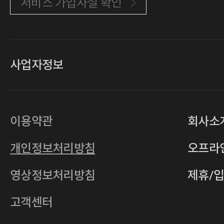
서비스 가입사실 확인
사업자정보
대표
손일락,고윤수
상호
(주)티그린
사업자등록번호
201-86-19106
이용약관
회사소
통신판매업
2011-서울중구-0149
개인정보처리방침
오프라
전자우편
4xrcompany@naver.com
영상정보처리방침
제휴/
주소
서울특별시 중구 다산로14길 12 (신당
호스팅사업자
(주)이퀴닉스
고객센터