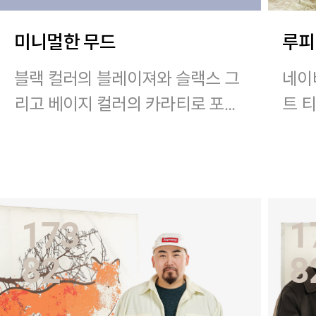
미니멀한 무드
루피
블랙 컬러의 블레이져와 슬랙스 그
네이
리고 베이지 컬러의 카라티로 포인
트 
트를 준 스타일링
셔츠
스타일리스트 : REN
착용 
의 L
173
1
스타일
82
8