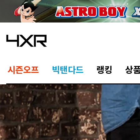
시즌오프
빅탠다드
랭킹
상