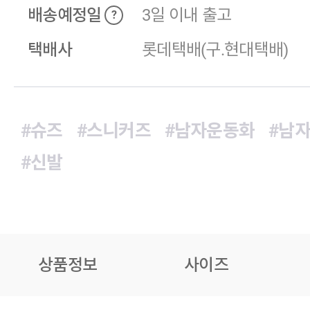
배송예정일
3일 이내 출고
?
택배사
롯데택배(구.현대택배)
#슈즈
#스니커즈
#남자운동화
#남
#신발
상품정보
사이즈