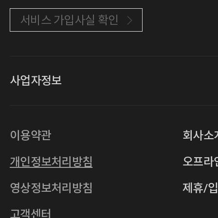
서비스 가입사실 확인
사업자정보
대표
손일락,고윤수
상호
(주)티그린
사업자등록번호
201-86-19106
이용약관
회사소
통신판매업
2011-서울중구-0149
개인정보처리방침
오프라
22/05/04
전자우편
4xrcompany@naver.com
영상정보처리방침
제휴/
주소
서울특별시 중구 다산로14길 12 (신당
호스팅사업자
(주)이퀴닉스
고객센터