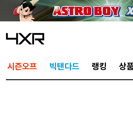
시즌오프
빅탠다드
랭킹
상