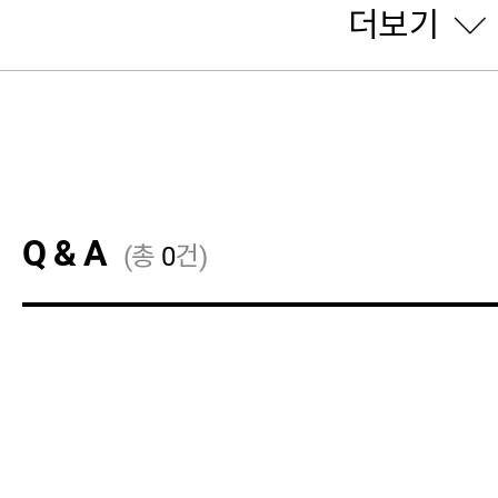
더보기
w****
님의 후기
가죽벨트 후 너무 괜찮아서 만
Q & A
(총
0
건)