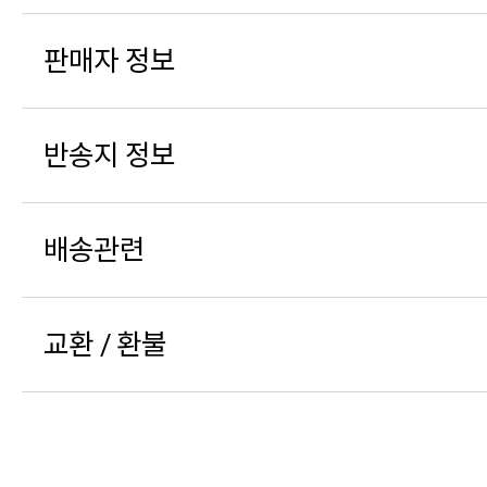
판매자 정보
반송지 정보
22/05/18
배송관련
AT****
님의 후기
교환 / 환불
색 진하고 좋습니다~ 맘에 들어