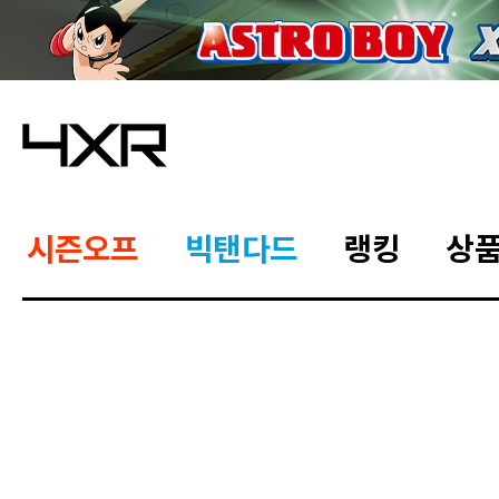
시즌오프
빅탠다드
랭킹
상