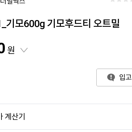
제너럴웍스
81_기모600g 기모후드티 오트밀
0
원
입고
가 계산기