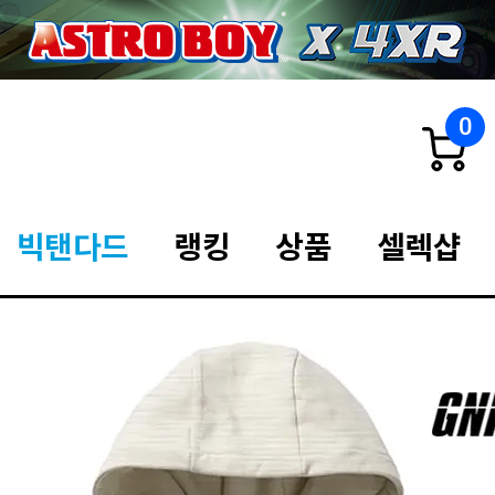
0
빅탠다드
랭킹
상품
셀렉샵