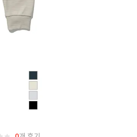
0
개 후기