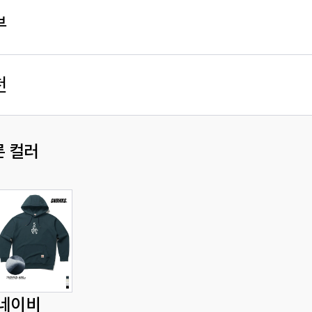
부
천
른 컬러
네이비