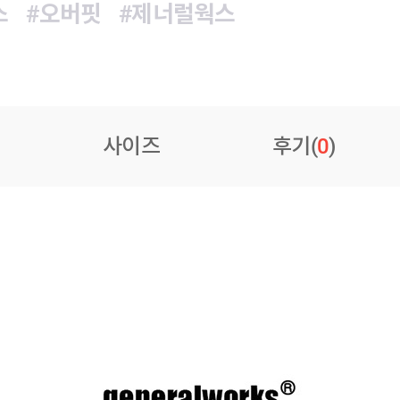
스
#오버핏
#제너럴웍스
사이즈
후기(
0
)