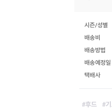
시즌/성별
배송비
배송방법
배송예정일
택배사
#후드
#