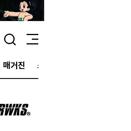
매거진
스타일 룸
이벤트/세일