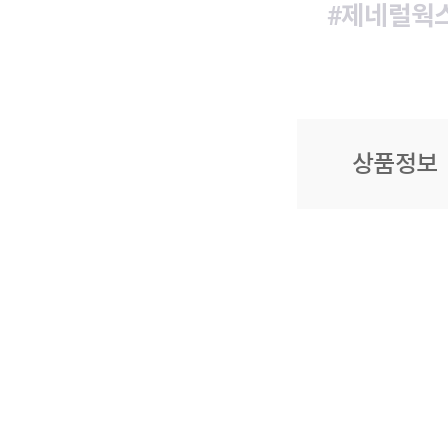
#제네럴웍
상품정보