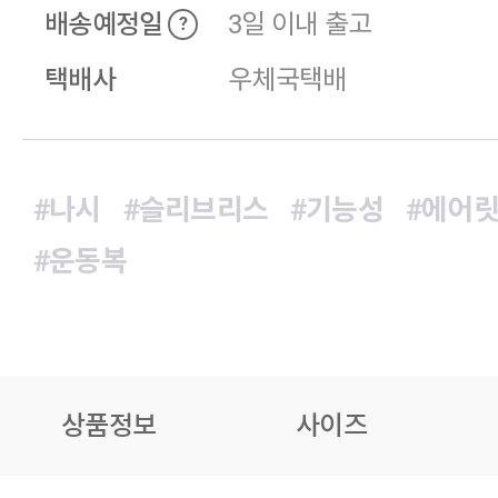
배송예정일
3일 이내 출고
?
택배사
우체국택배
#나시
#슬리브리스
#기능성
#에어
#운동복
상품정보
사이즈