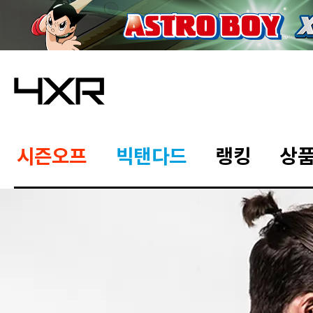
시즌오프
빅탠다드
랭킹
상