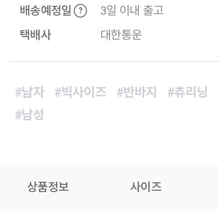
배송예정일
3일 이내 출고
?
택배사
대한통운
#남자
#빅사이즈
#반바지
#츄리닝
#남성
상품정보
사이즈