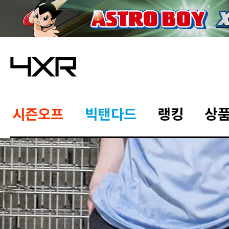
시즌오프
빅탠다드
랭킹
상