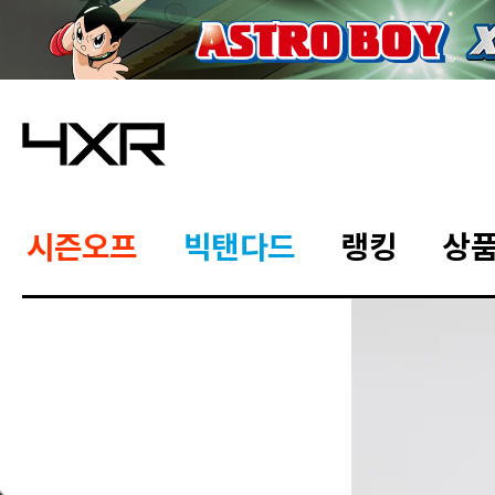
시즌오프
빅탠다드
랭킹
상