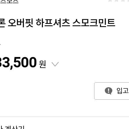
모즈모즈
론 오버핏 하프셔츠 스모크민트
원
33,500
원
입고