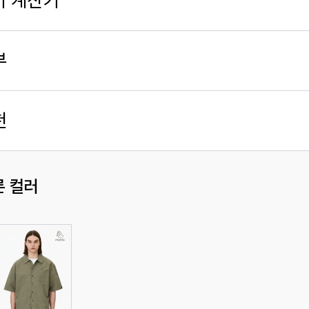
가 계산기
부
천
른 컬러