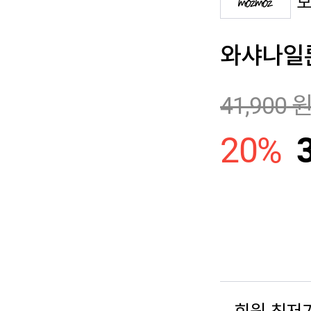
와샤나일
41,900
20
%