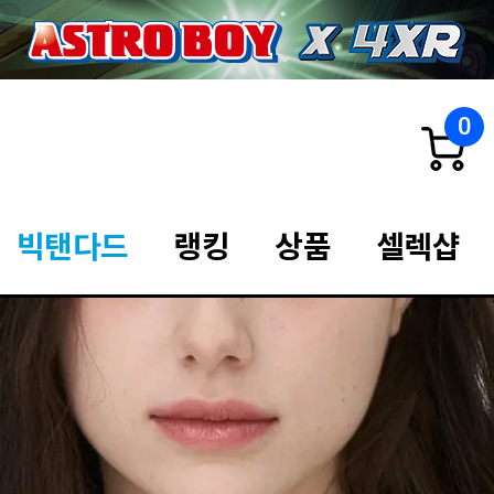
0
빅탠다드
랭킹
상품
셀렉샵