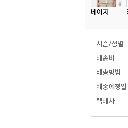
베이지
시즌/성별
배송비
배송방법
배송예정일
택배사