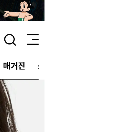
매거진
스타일 룸
이벤트/세일