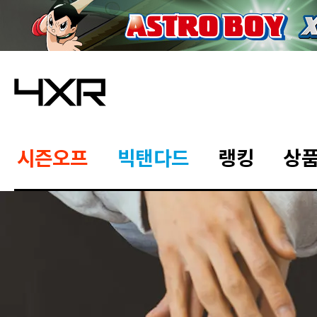
시즌오프
빅탠다드
랭킹
상