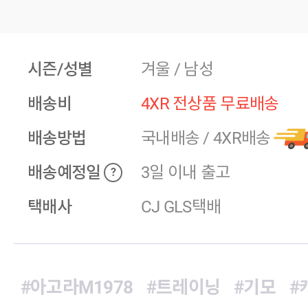
시즌/성별
겨울 / 남성
배송비
4XR 전상품 무료배송
배송방법
국내배송
/
4XR배송
배송예정일
3일 이내 출고
?
택배사
CJ GLS택배
#아고라M1978
#트레이닝
#기모
#