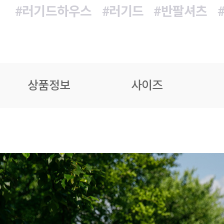
#러기드하우스
#러기드
#반팔셔츠
상품정보
사이즈