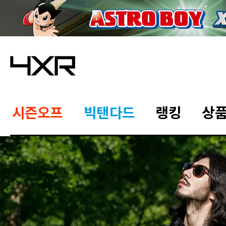
시즌오프
빅탠다드
랭킹
상