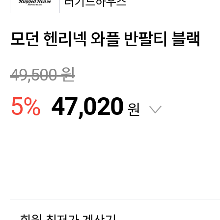
러기드하우스
모던 헨리넥 와플 반팔티 블랙
49,500
원
5
%
47,020
원