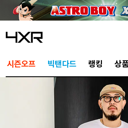
시즌오프
빅탠다드
랭킹
상