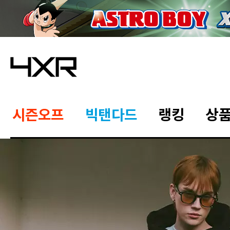
시즌오프
빅탠다드
랭킹
상