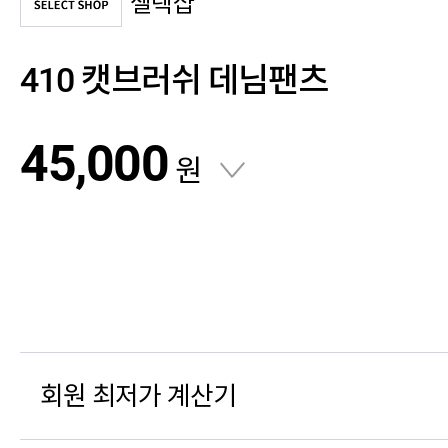
셀렉샵
410 캣브러쉬 데님팬츠
45,000
원
회원 최저가 계산기