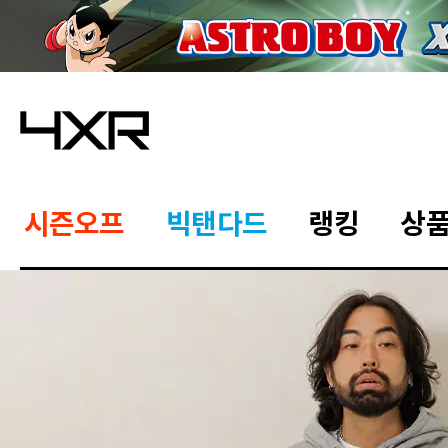
시즌오프
빅탠다드
랭킹
상