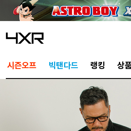
시즌오프
빅탠다드
랭킹
상