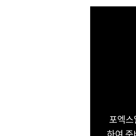
포엑스
하여 준