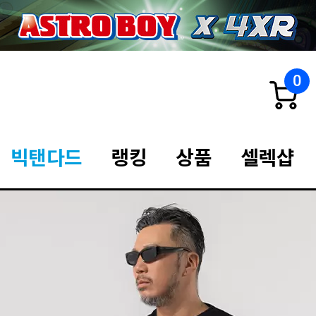
0
빅탠다드
랭킹
상품
셀렉샵