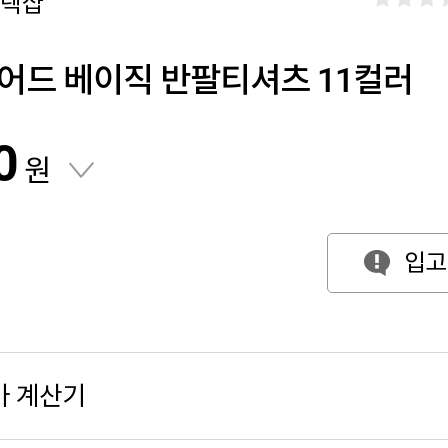
셀렉샵
어드 베이직 반팔티셔츠 11컬러
0
원
입고
가 계산기