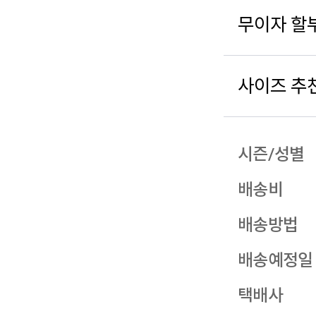
무이자 할
사이즈 추
시즌/성별
배송비
배송방법
배송예정일
택배사