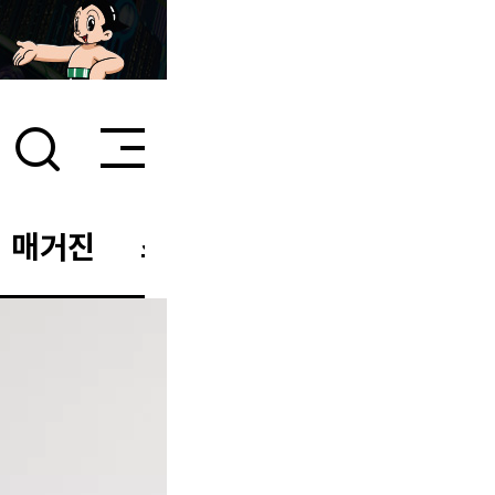
매거진
스타일 룸
이벤트/세일