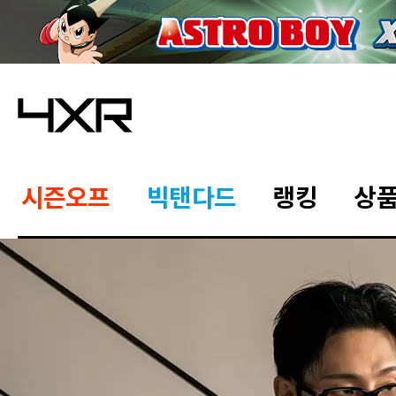
시즌오프
빅탠다드
랭킹
상