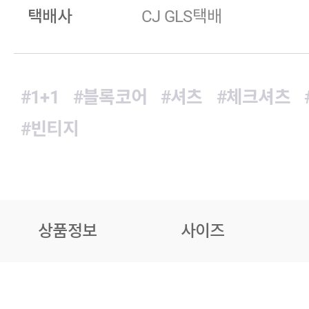
택배사
CJ GLS택배
#1+1
#블록코어
#셔츠
#체크셔츠
#빈티지
상품정보
사이즈