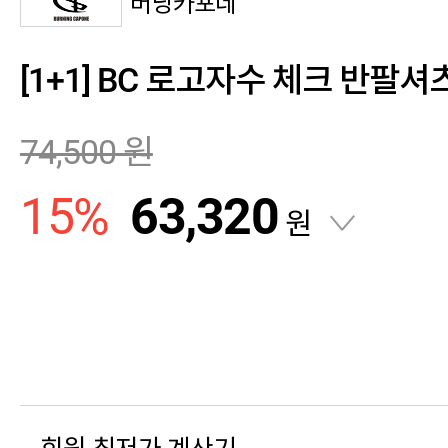
버닝카포네
[1+1] BC 로고자수 체크 반팔셔
74,500
원
15
%
63,320
원