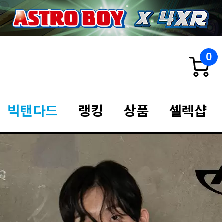
0
빅탠다드
랭킹
상품
셀렉샵