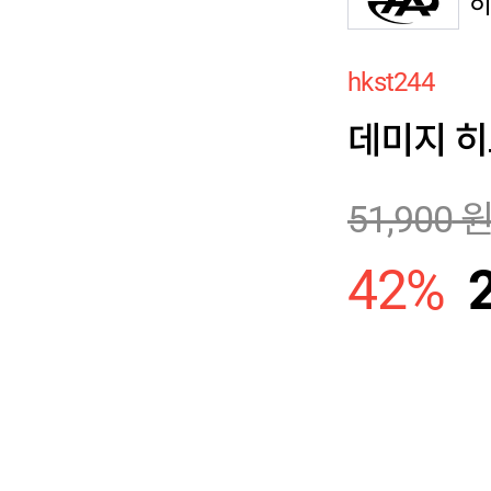
히
hkst244
데미지 
51,900
42
%