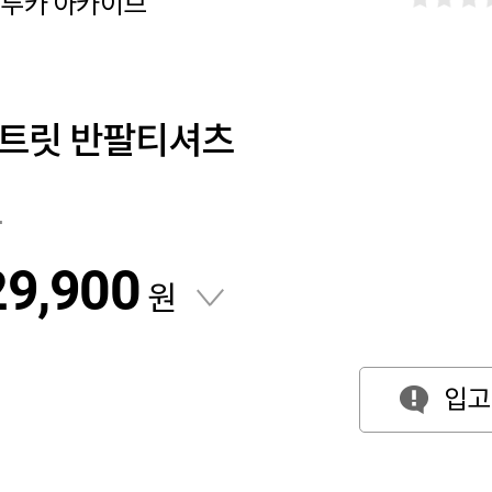
루카 아카이브
히트릿 반팔티셔츠
원
29,900
원
입고