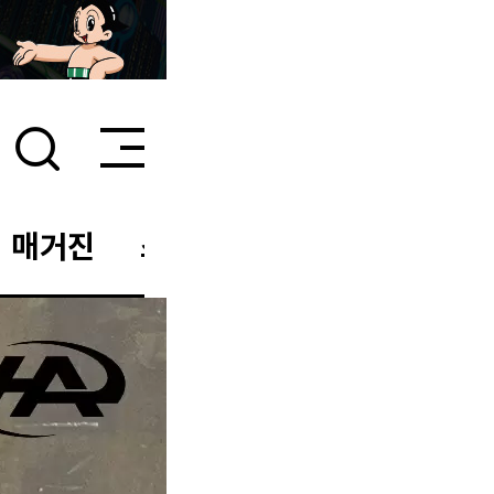
매거진
스타일 룸
이벤트/세일