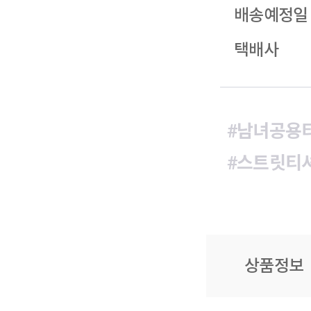
배송예정일
택배사
#남녀공용
#스트릿티
상품정보