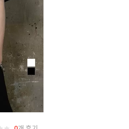
0
개 후기