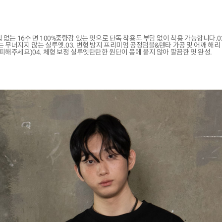
. 비침 없는 16수 면 100%중량감 있는 핏으로 단독 착용도 부담 없이 착용 가능합니다.
 무너지지 않는 실루엣.03. 변형 방지 프리미엄 공정덤블&텐타 가공 및 어깨 해리
피해주세요)04. 체형 보정 실루엣탄탄한 원단이 몸에 붙지 않아 깔끔한 핏 완성.