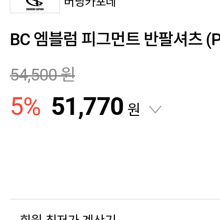
버닝카포네
BC 엠블럼 피그먼트 반팔셔츠 (P
54,500
원
5
%
51,770
원