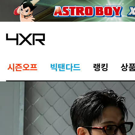
시즌오프
빅탠다드
랭킹
상