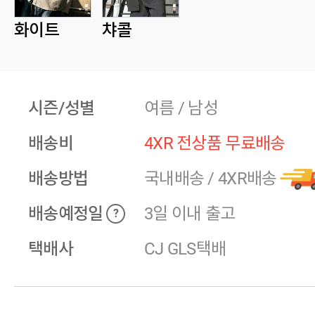
화이트
챠콜
시즌/성별
여름 / 남성
배송비
4XR 전상품 무료배송
배송방법
국내배송
/
4XR배송
배송예정일
3일 이내 출고
?
택배사
CJ GLS택배