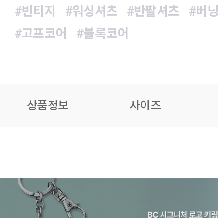
#빈티지
#워싱셔츠
#반팔셔츠
#버
#고프코어
#블록코어
상품정보
사이즈