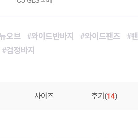
CJ GLS택배
#뉴오브
#와이드반바지
#와이드팬츠
#
#검정바지
사이즈
후기(
14
)