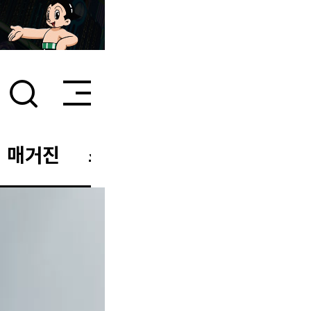
매거진
스타일 룸
이벤트/세일