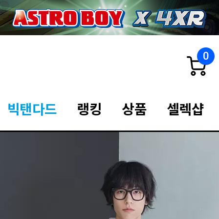
0
빅탠다드
랭킹
상품
셀렉샵