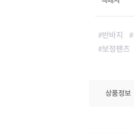
택배사
#반바지
#보정팬츠
상품정보