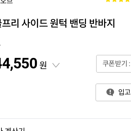
뉴오브
 링클프리 사이드 원턱 밴딩 반바지
원
44,550
쿠폰받기 :
원
입고