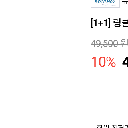
[1+1]
49,500
10
%