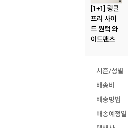
[1+1] 링클
프리 사이
드 원턱 와
이드팬츠
시즌/성별
배송비
배송방법
배송예정일