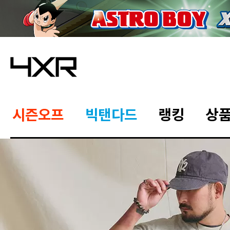
시즌오프
빅탠다드
랭킹
상