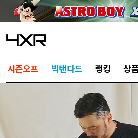
시즌오프
빅탠다드
랭킹
상