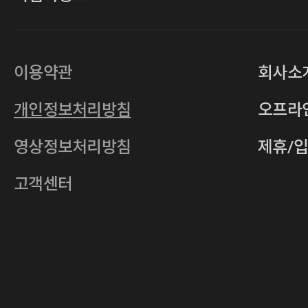
대표
손일락,고윤수
상호
(주)티그린
사업자등록번호
201-86-19106
이용약관
회사소
통신판매업
2011-서울중구-0149
개인정보처리방침
오프라
전자우편
4xrcompany@naver.com
영상정보처리방침
제휴/
주소
서울특별시 중구 다산로14길 12 (신당
호스팅사업자
(주)이퀴닉스
고객센터