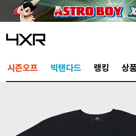
시즌오프
빅탠다드
랭킹
상