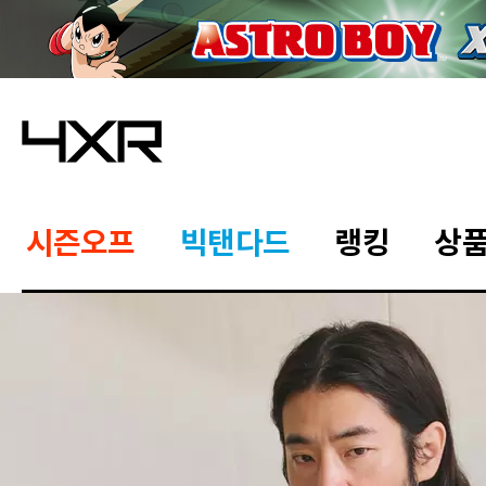
시즌오프
빅탠다드
랭킹
상