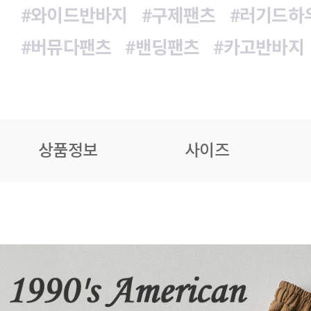
#와이드반바지
#구제팬츠
#러기드하
#버뮤다팬츠
#밴딩팬츠
#카고반바지
상품정보
사이즈