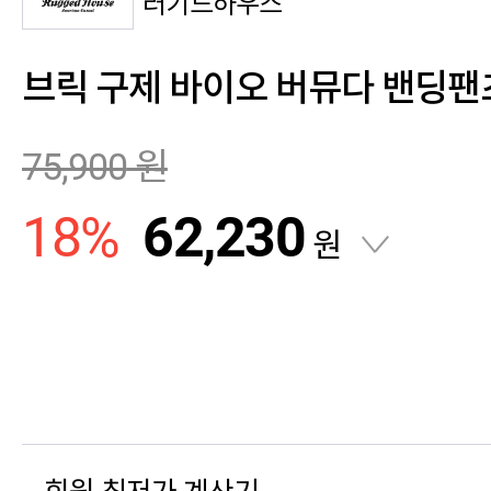
러기드하우스
브릭 구제 바이오 버뮤다 밴딩팬
75,900
원
18
%
62,230
원