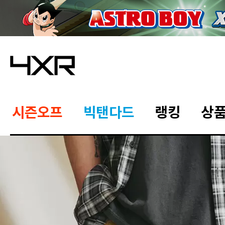
시즌오프
빅탠다드
랭킹
상