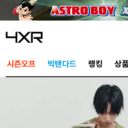
시즌오프
빅탠다드
랭킹
상