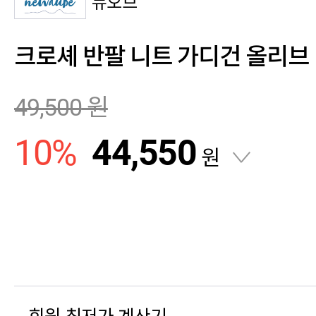
뉴오브
크로셰 반팔 니트 가디건 올리브
49,500
원
10
%
44,550
원