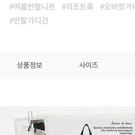
#여름반팔니트
#리조트룩
#오버핏가
#반팔가디건
상품정보
사이즈