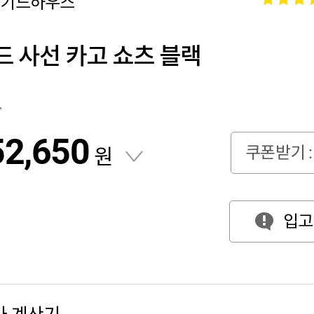
러기드하우스
 사선 카고 쇼츠 블랙
원
52,650
쿠폰받기 :
원
입고