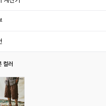
가 계산기
부
천
른 컬러