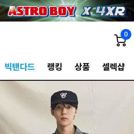
0
빅탠다드
랭킹
상품
셀렉샵