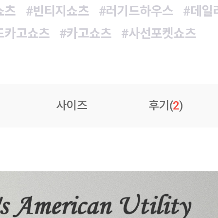
쇼츠
#빈티지쇼츠
#러기드하우스
#데일
드카고쇼츠
#카고쇼츠
#사선포켓쇼츠
사이즈
후기(
2
)