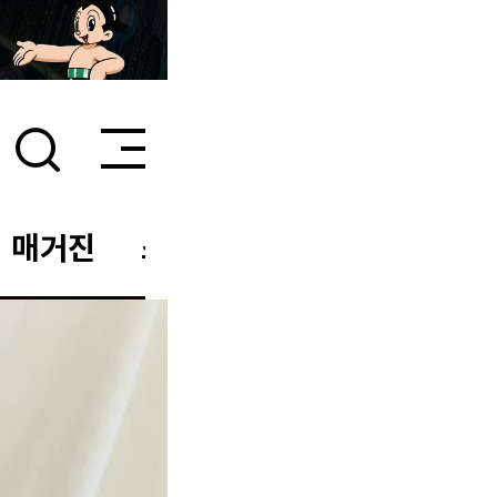
매거진
스타일 룸
이벤트/세일