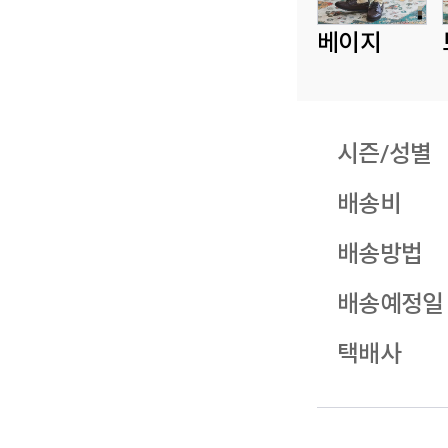
베이지
시즌/성별
배송비
배송방법
배송예정일
택배사