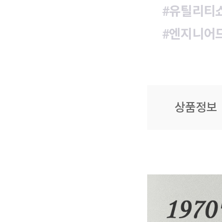
#유틸리티
#엔지니어
상품정보