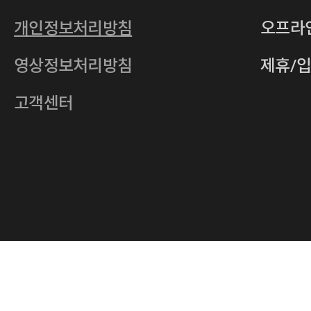
통신판매업
2011-서울중구-0149
개인정보처리방침
오프라
전자우편
4xrcompany@naver.com
영상정보처리방침
제휴/
주소
서울특별시 중구 다산로14길 12 (신당
호스팅사업자
(주)이퀴닉스
고객센터