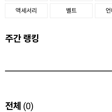
액세서리
벨트
언
주간 랭킹
전체
(0)