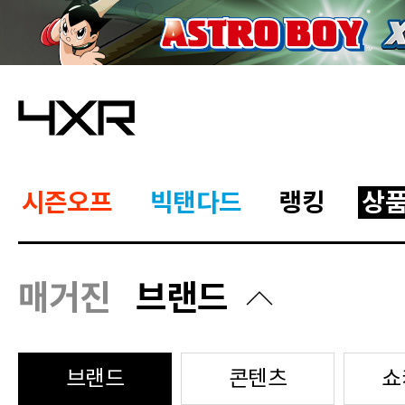
시즌오프
빅탠다드
랭킹
상
매거진
브랜드
브랜드
콘텐츠
쇼