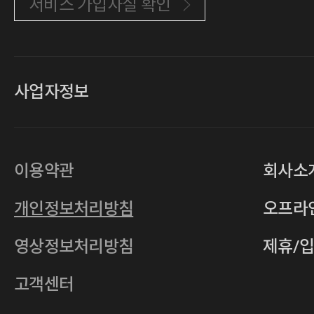
서비스 가입사실 확인
사업자정보
대표
손일락,고윤수
상호
(주)티그린
사업자등록번호
201-86-19106
이용약관
회사소
통신판매업
2011-서울중구-0149
개인정보처리방침
오프라
전자우편
4xrcompany@naver.com
영상정보처리방침
제휴/
주소
서울특별시 중구 다산로14길 12 (신당
호스팅사업자
(주)이퀴닉스
고객센터