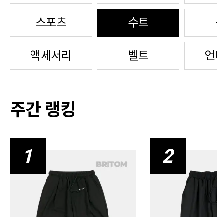
스포츠
수트
액세서리
벨트
언
주간 랭킹
1
2