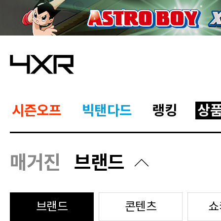
시즌오프
빅탠다드
랭킹
상
매거진
브랜드
브랜드
콘텐츠
쇼