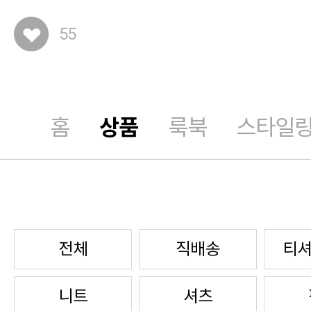
55
홈
상품
룩북
스타일
전체
직배송
티셔
니트
셔츠