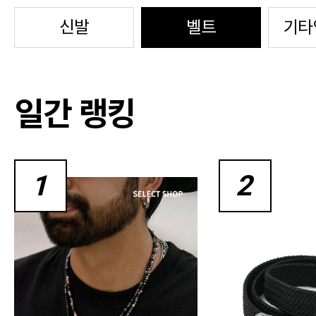
신발
벨트
기타
일간 랭킹
1
2