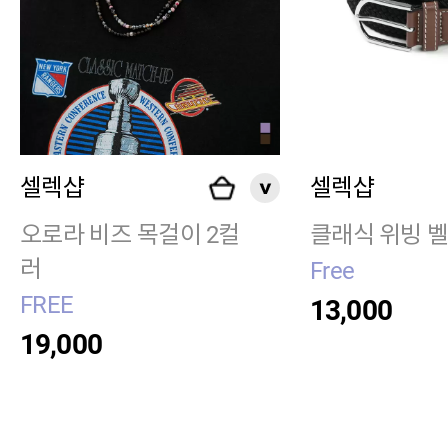
셀렉샵
셀렉샵
오로라 비즈 목걸이 2컬
클래식 위빙 
러
Free
FREE
13,000
19,000