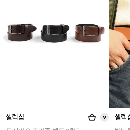
셀렉샵
셀렉