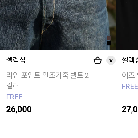
셀렉샵
셀렉
라인 포인트 인조가죽 벨트 2
이즈 
컬러
FRE
FREE
26,000
27,