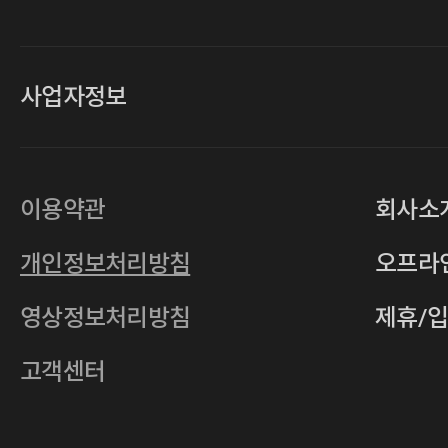
사업자정보
대표
손일락,고윤수
상호
(주)티그린
사업자등록번호
201-86-19106
이용약관
회사소
통신판매업
2011-서울중구-0149
개인정보처리방침
오프라
전자우편
4xrcompany@naver.com
영상정보처리방침
제휴/
주소
서울특별시 중구 다산로14길 12 (신당
호스팅사업자
(주)이퀴닉스
고객센터