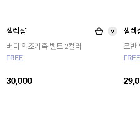
셀렉샵
셀렉
버디 인조가죽 벨트 2컬러
로반 
FREE
FRE
30,000
29,