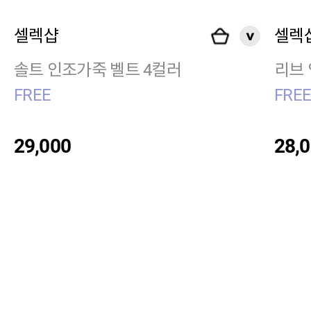
셀렉샵
셀렉
솔트 인조가죽 벨트 4컬러
리브 
FREE
FRE
29,000
28,