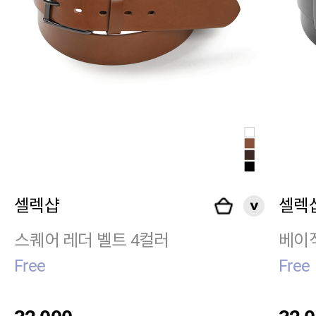
셀렉샵
셀렉
스퀘어 레더 벨트 4컬러
베이직
Free
Free