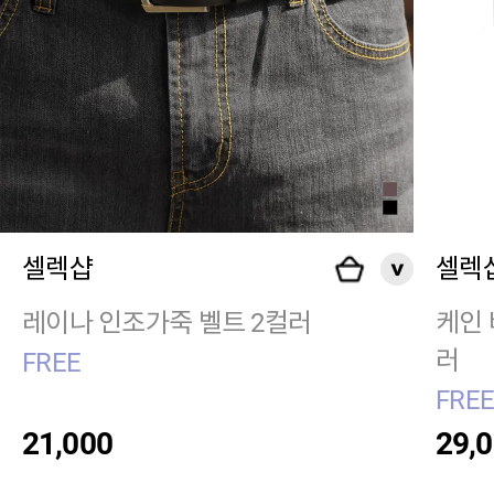
셀렉샵
셀렉
레이나 인조가죽 벨트 2컬러
케인 
러
FREE
FRE
21,000
29,