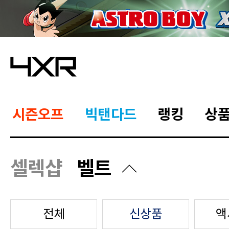
시즌오프
빅탠다드
랭킹
상
셀렉샵
벨트
전체
신상품
액