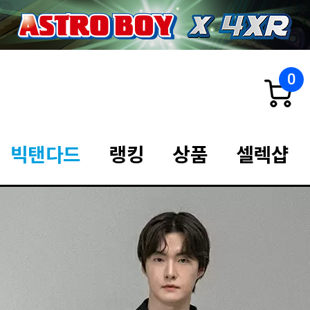
0
빅탠다드
랭킹
상품
셀렉샵