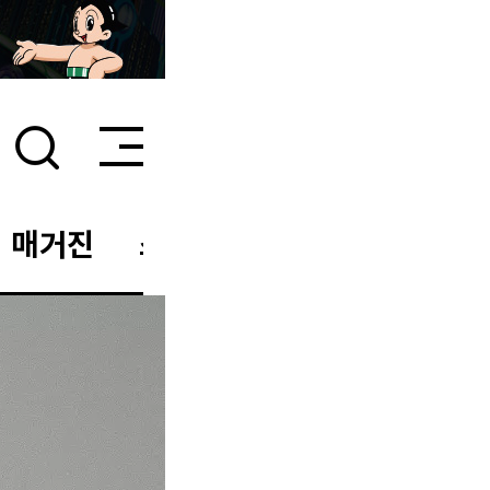
매거진
스타일 룸
이벤트/세일