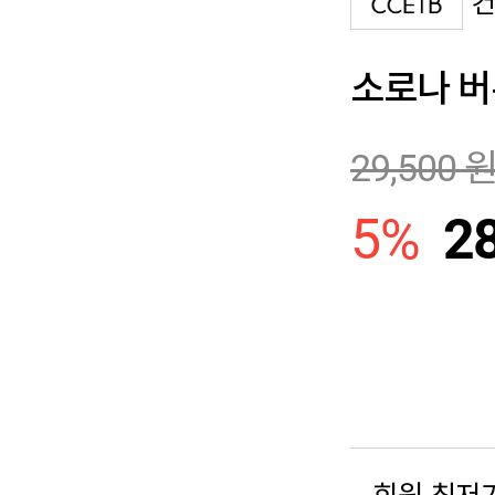
소로나 버
29,500
5
%
2