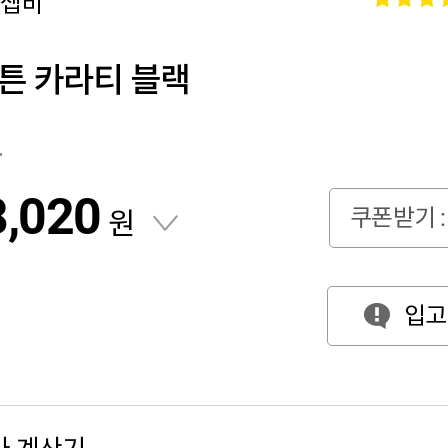
컨셉비
튼 카라티 블랙
원
8,020
쿠폰받기 :
원
입고