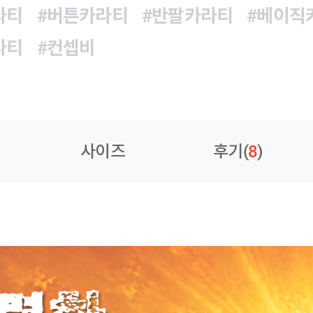
라티
#버튼카라티
#반팔카라티
#베이직
라티
#컨셉비
사이즈
후기(
8
)